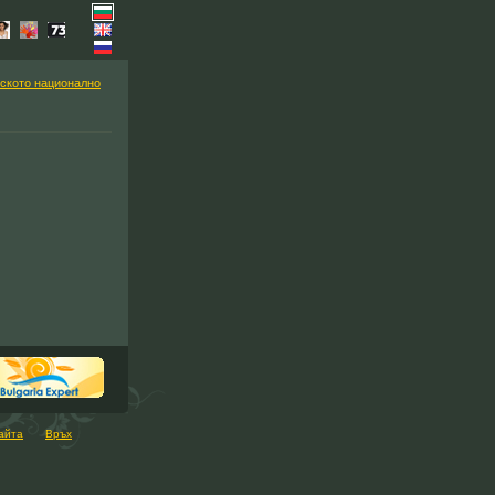
ското национално
айта
Връх