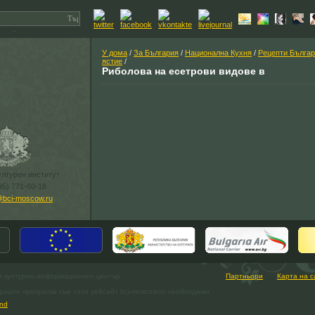
У дома
/
За България
/
Национална Кухня
/
Рецепти Българ
ястие
/
Риболова на есетрови видове в
ултурен институт
95) 771-60-18
@bci-moscow.ru
и културно-информационен център.
Партньори
Карта на с
.
иали препратка към този уебсайт bci-moscow.ru необходими.
nd