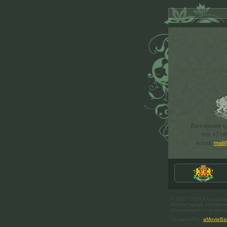
Българския к
тел. +7 (4
e-mail:
mail
© 2007-2013 Българск
Всички права запазени
Използването на матер
Designed by
aMovieBa