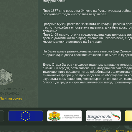
модерни пейки.
През 1877 г. по време на битките на Руско-турската война,
разрушават града и изгоряват го до пепел.
Градския музей разказва за живота на града и региона пре
част от изложбата е посветена на епохата на българскот
движение.
През 1409 на мястото на средновековна християнска църк
древна джамия,която в продължение на няколко века, е ед
мюсюлманските центрове на България.
На булеварла е разположена картина галерия Цар Симеон 
събрана една добра колекция от картини от местни художн
Днес, Стара Загора - модерен град - малки къщи с големи 
с каменни огради, бяха заменени с модерни високи сгради
традиционните предприятия за обработка на селскостопан
възникнаха фабрици за производство на оборудване за хр
вкусовата промишленост, компютърните технологии, машин
близост до града е израснал химически завод, произвижда
ултурен институт
95) 771-60-18
@bci-moscow.ru
и културно-информационен център.
Партньори
Карта на с