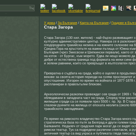
У дома
/
За България
/
Карта на България
/
Градове в Бълг
Стара Загора
Стара Загора (130 хил. жители) - най-бързо развиващият 
културно административен център. Намира се в разклони
плодородната тракийска низина и на южните склонове на 
Средна Гора на кръстопътя на важни пътища от Южна къ
България (чрез Змесвски и Шипкински первали), както от з
на изток - от Бургас, към морето. Едва ли нещо можело да 
добре от естествена граница под формата на меки сини ф
и зелени равнини, които се превръщат в жълтозлатен през
Превратна е съдбата на града, който е оцелял в продълже
векове за своята история периоди на голям просперитет и
опустошение. Изгорен по време на войната от 1877-1878 г.,
распланиран в правоъгълни блокове.
Археологически разкопки провеждат сев града от 1969 г. Т
нблюдавани в западната част на града. Според тези раско
жилищни сгради са се появили през 5500 г. пр. Хр. В Стара
спазени руините на жилища от епохата неолита (около 6000 г
тракийското завладяване.
По време на римското владичество Стара Загора много г
стратегическа база по пътя за Белград и други големи гра
Балканите. Недалеч от градския парк могат да се видят ос
римски театър. Тук са подредени различни спектакли, а ру
античния театър са вид украса и публиката гледа пиесата,