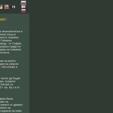
ария
/
се икономически и
телна площ в
билото планина
м Северна
апад - от София,
украси града по-
орми на планини
 есента.
ние на много
 дни на ужасно
 той отново е
е могат да бъдат
пки, първите
 Загора са
. пр. Хр.) и от
одини беше
дове на
танките от древен
ините на
 седнала на нови