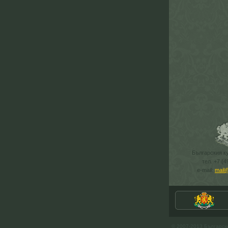
Българския к
тел. +7 (4
e-mail:
mail
© 2007-2013 Българск