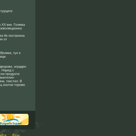
 турците
з ХХ век. Голяма
о революционно
ва бе построена
ин от
Велики, тук е
ици.
дворове, ограден
. Наред с
ски продукти
анително-
и, текстил. В
щ азотни торове.
айта
Връх