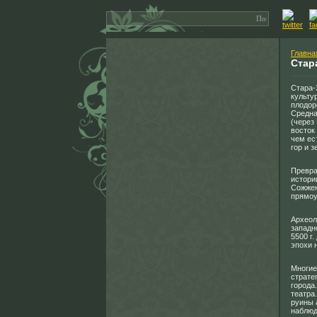
Главна
Стар
Стара-
культу
плодор
Средна
(через
восток
чем ес
гор и 
Превра
истори
Сожжен
прямоу
Археол
западн
5500 г
эпохи 
Многие
страте
города
театра
руины 
наблюд