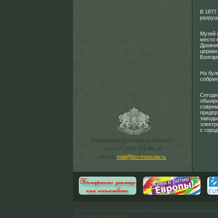
В 1877
разруш
Музей 
место 
Древня
церкви
Болгар
На бул
собран
Сегодн
обширн
соврем
предпр
заводы
электр
с горо
Болгарский Культурный Институт
тел. +7 (495) 771-60-18
e-mail:
mail@bci-moscow.ru
© 2007-2013 ООО Болгарский Культурно-Информационный
Все права защищены.