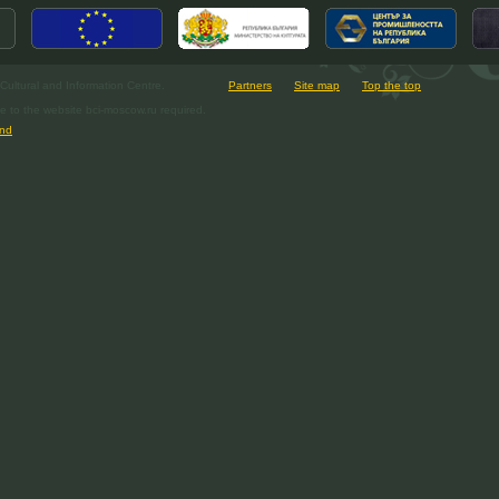
ultural and Information Centre.
Partners
Site map
Top the top
e to the website bci-moscow.ru required.
nd