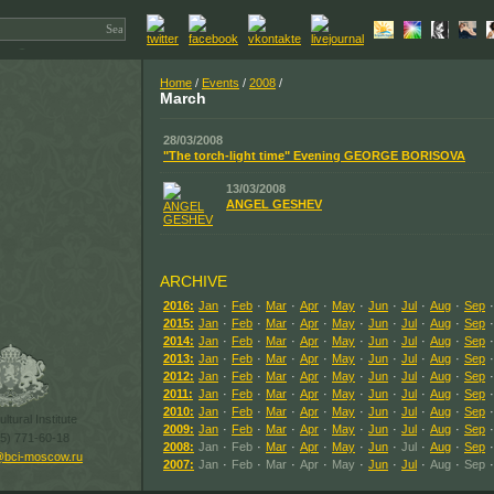
Home
/
Events
/
2008
/
March
28/03/2008
"The torch-light time" Evening GEORGE BORISOVA
13/03/2008
ANGEL GESHEV
ARCHIVE
2016:
Jan
·
Feb
·
Mar
·
Apr
·
May
·
Jun
·
Jul
·
Aug
·
Sep
·
2015:
Jan
·
Feb
·
Mar
·
Apr
·
May
·
Jun
·
Jul
·
Aug
·
Sep
·
2014:
Jan
·
Feb
·
Mar
·
Apr
·
May
·
Jun
·
Jul
·
Aug
·
Sep
·
2013:
Jan
·
Feb
·
Mar
·
Apr
·
May
·
Jun
·
Jul
·
Aug
·
Sep
·
2012:
Jan
·
Feb
·
Mar
·
Apr
·
May
·
Jun
·
Jul
·
Aug
·
Sep
·
2011:
Jan
·
Feb
·
Mar
·
Apr
·
May
·
Jun
·
Jul
·
Aug
·
Sep
·
2010:
Jan
·
Feb
·
Mar
·
Apr
·
May
·
Jun
·
Jul
·
Aug
·
Sep
·
ltural Institute
2009:
Jan
·
Feb
·
Mar
·
Apr
·
May
·
Jun
·
Jul
·
Aug
·
Sep
·
95) 771-60-18
2008:
Jan
·
Feb
·
Mar
·
Apr
·
May
·
Jun
·
Jul
·
Aug
·
Sep
·
@bci-moscow.ru
2007:
Jan
·
Feb
·
Mar
·
Apr
·
May
·
Jun
·
Jul
·
Aug
·
Sep
·