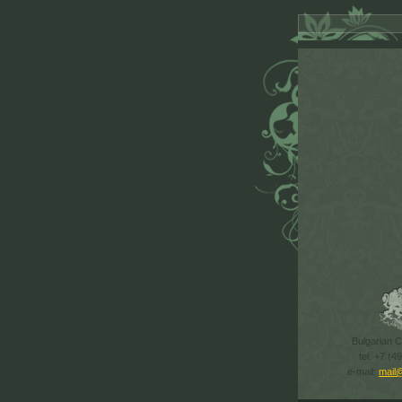
Bulgarian Cu
tel. +7 (4
e-mail:
mail