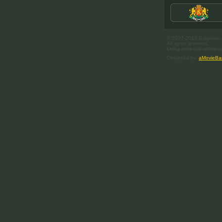
© 2007-2013 Bulgarian C
All rights reserved.
Using materials referenc
Designed by
aMovieBa