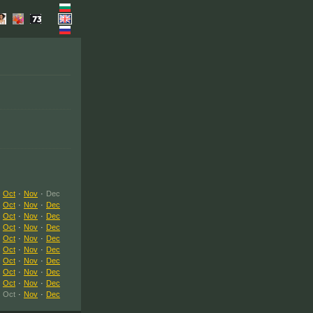
Oct
·
Nov
·
Dec
Oct
·
Nov
·
Dec
Oct
·
Nov
·
Dec
Oct
·
Nov
·
Dec
Oct
·
Nov
·
Dec
Oct
·
Nov
·
Dec
Oct
·
Nov
·
Dec
Oct
·
Nov
·
Dec
Oct
·
Nov
·
Dec
Oct
·
Nov
·
Dec