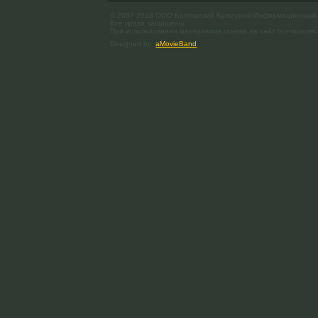
© 2007-2013 ООО Болгарский Культурно-Информационный
Все права защищены.
При использовании материалов ссылка на сайт bci-moscow.
Designed by
aMovieBand