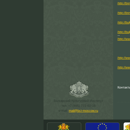
http://b
http://bn
http://bu
http://bu
--
http://w
http://w
http://
Контакт
Болгарский Культурный Институт
тел. +7 (495) 771-60-18
e-mail:
mail@bci-moscow.ru