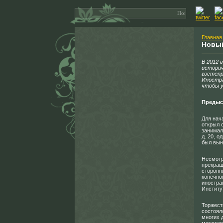
Главная
Новый
В 2012 
историч
гостепр
Иностра
чтобы у
Предыс
Для нач
открыл 
занимал
д. 20, о
был вын
Несмотр
прекращ
сторонн
конечно
иностра
Институ
Торжест
состояло
многих 