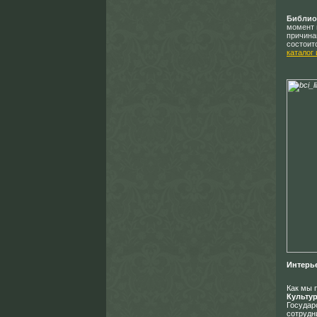
Библио
момент 
причина
состоит
каталог
Интерь
Как мы 
Культур
Государ
сотрудн