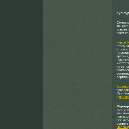
Культу
Смена м
так же 
основе 
всём по
Курсы б
стоимост
вторых,
гаранти
третьих
носители
читател
имеет о
болгарс
достигн
сертифи
Болгарс
проводя
Светлан
и
в соот
Меропр
выступл
кинопок
програ
все мер
соотвте
Наслаж