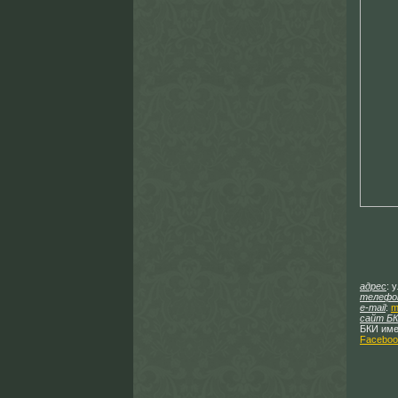
адрес
: 
телефо
e-mail
:
m
сайт Б
БКИ име
Faceboo