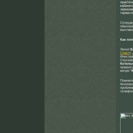
практич
кабинет
зеркала
торжест
Сотрудн
обычный
выставо
Как поп
Легко!
Б
Совет
).
Иностра
Спускае
Котель
правую 
метро "
Помните
безопас
пробле
телефон