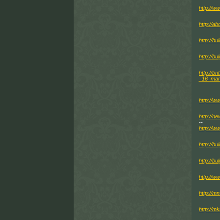
http://w
http://
http://bu
http://bu
http://b
_16_mar
http://w
http://n
--
http://w
http://bu
http://bu
http://ww
http://m
http://m