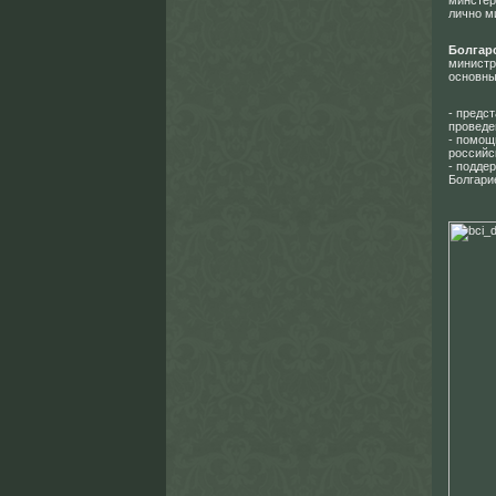
минстер
лично м
Болгар
министр
основны
- предс
проведе
- помощ
российс
- подде
Болгари