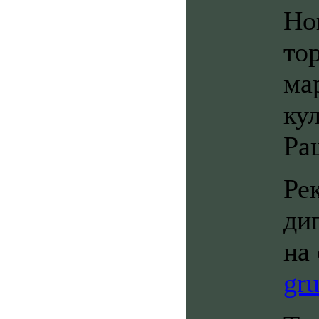
Но
то
ма
ку
Ра
Ре
ди
на
gr