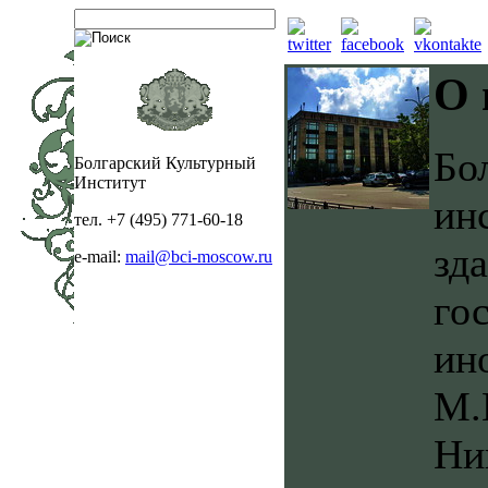
О 
Бо
Болгарский Культурный
Институт
ин
тел. +7 (495) 771-60-18
зд
e-mail:
mail@bci-moscow.ru
го
ин
М.
Ни