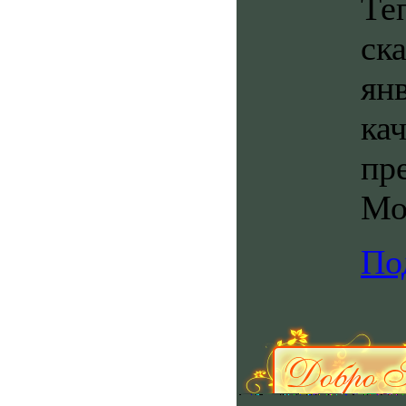
Те
ска
ян
ка
пр
Мо
По