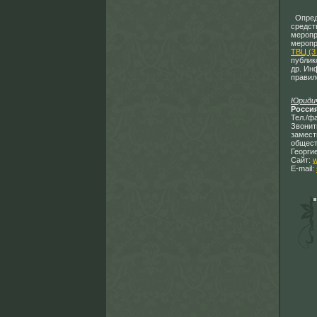
Опреде
средст
меропр
меропр
ТВЦ (3
публик
др. Ин
правил
Юридич
Россия
Тел./ф
Звонит
замест
общест
Георги
Сайт:
w
E-mail: