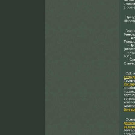
жизнью
эконом
с соот
Предсе
Шарапо
Главны
Генера
- Экон
Предсе
- Прос
(ответ
- Куль
Б.И.);
- Орга
Ответс
СДБ я
сотруд
Тесные
Росзар
в рабо
подраз
партнё
ветера
контак
Федера
Болгар
Основ
движен
за сот
Болгар
совмес