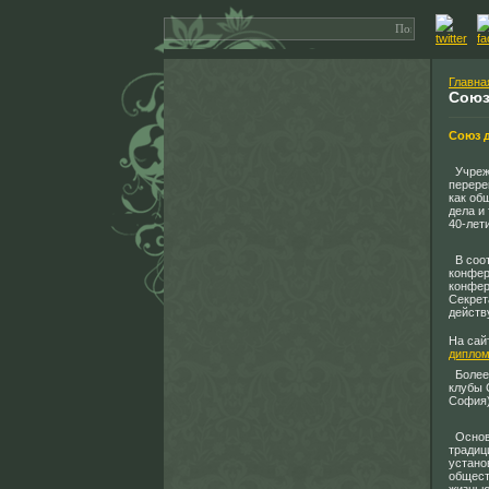
Главна
Союз
Союз 
Учрежд
перере
как об
дела и
40-лет
В соот
конфер
конфер
Секрет
действ
На сай
диплом
Более 
клубы 
София)
Основн
традиц
устано
общест