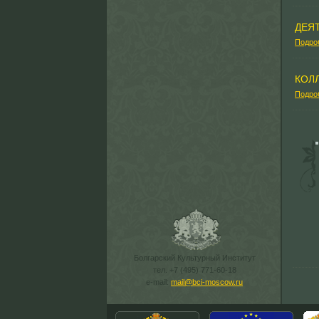
ДЕЯ
Подро
КОЛ
Подро
Болгарский Культурный Институт
тел. +7 (495) 771-60-18
e-mail:
mail@bci-moscow.ru