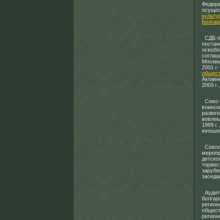
Федера
осуще
культу
Болгар
СДБ пр
поста
освобо
соглаш
Москвы
2001 г
общес
Активн
2003 г
Союз п
воинск
развит
вовлек
1999 г
юношес
Союзом
меропр
детско
торжес
зарубе
заседа
Аудито
болгар
регион
общест
регион