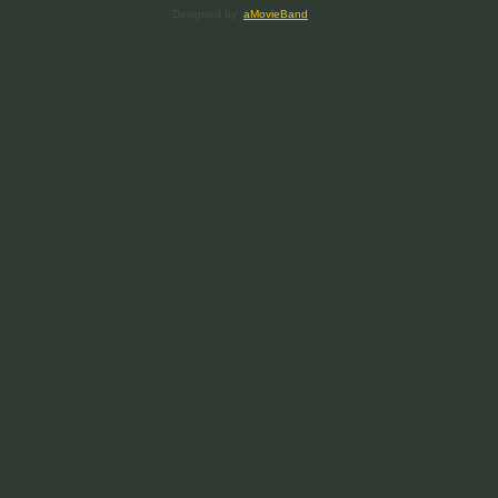
Designed by
aMovieBand