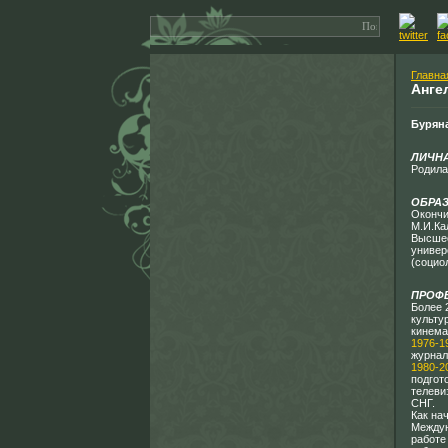
Главна
Анге
Бурян
ЛИЧН
Родила
ОБРА
Окончи
М.И.Ка
Высшее
универ
(социо
ПРОФ
Более 
культу
кинема
1976-19
журнал
1980-20
подгот
телеви
СНГ.
Как на
Междун
работе