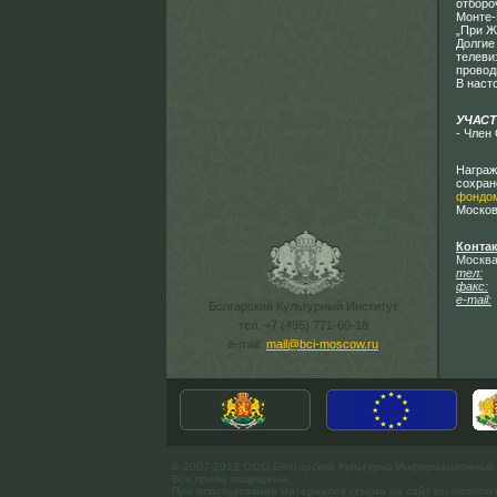
отборо
Монте-
„При Ж
Долгие
телеви
провод
В наст
УЧАСТ
- Член
Награ
сохран
фондо
Москов
Конта
Москва
тел:
+7
факс:
+
e-mail:
Болгарский Культурный Институт
тел. +7 (495) 771-60-18
e-mail:
mail@bci-moscow.ru
© 2007-2013 ООО Болгарский Культурно-Информационный
Все права защищены.
При использовании материалов ссылка на сайт bci-moscow.