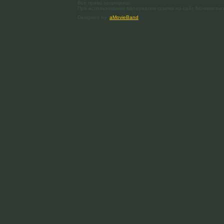
Все права защищены.
При использовании материалов ссылка на сайт bci-moscow.
Designed by
aMovieBand