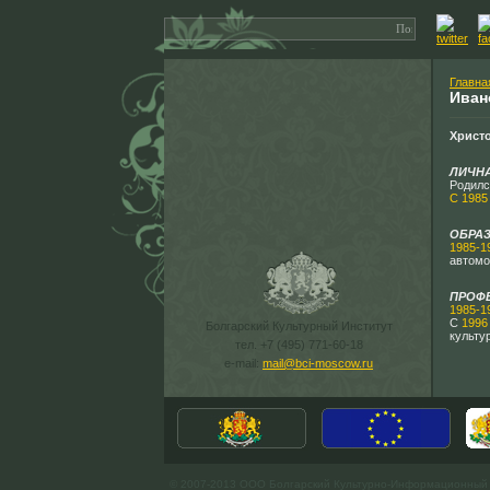
Главна
Иван
Христо
ЛИЧН
Родился
С 1985 
ОБРА
1985-19
автомо
ПРОФ
1985-19
С
1996 
Болгарский Культурный Институт
культу
тел. +7 (495) 771-60-18
e-mail:
mail@bci-moscow.ru
© 2007-2013 ООО Болгарский Культурно-Информационный