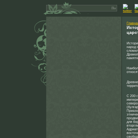
Главна
Исто
царс
Истори
народ 
сломил
Драмат
памятн
Наибол
относя
Древне
террит
С 200 г
империи
северо
(булга
Приазо
этниче
продви
для бо
вторгли
Адриат
восточ
свобод