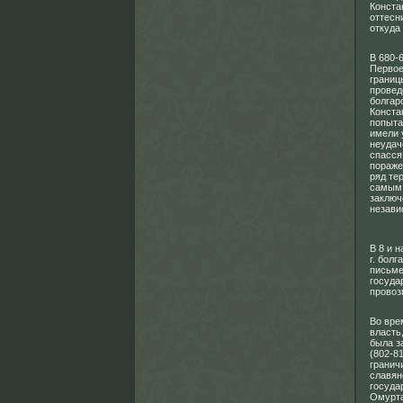
Конста
оттесн
откуда
В 680-
Первое
границ
провед
болгар
Конста
попыта
имели 
неудач
спасся
пораже
ряд те
самым 
заключ
незави
В 8 и 
г. бол
письме
госуда
провоз
Во вре
власть
была з
(802-8
гранич
славян
госуда
Омурта