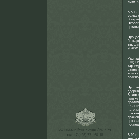
христи
В Во 2
создат
Во вре
Первог
придви
Процес
болгар
высшую
унасле
Распад
970) н
зарожд
равноп
войска
обосно
Преемн
одержа
Вскоре
только
продол
в Софи
патриа
фактич
сражен
прозва
послед
Болгарский Культурный Институт
тел. +7 (495) 771-60-18
В 10 в
земли 