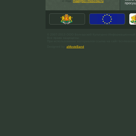
e-mail:
mail@bci-moscow.ru
просущ
© 2007-2013 ООО Болгарский Культурно-Информационный
Все права защищены.
При использовании материалов ссылка на сайт bci-moscow.
Designed by
aMovieBand