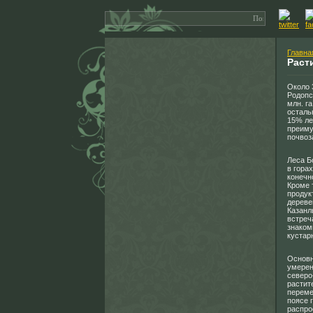
Главна
Раст
Около 
Родопс
млн. г
осталь
15% ле
преиму
почвоз
Леса Б
в гора
конечн
Кроме 
продук
дереве
Казанл
встреч
знаком
кустар
Основн
умерен
северо
растит
переме
поясе 
распро