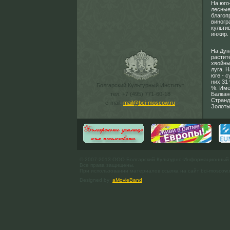
На юго
лесные
благоп
виногр
культи
инжир.
На Дун
растите
хвойны
луга. 
юге - 
них 31
Болгарский Культурный Институт
%. Име
тел. +7 (495) 771-60-18
Балкан
Странд
e-mail:
mail@bci-moscow.ru
Золоты
© 2007-2013 ООО Болгарский Культурно-Информационный
Все права защищены.
При использовании материалов ссылка на сайт bci-moscow.
Designed by
aMovieBand