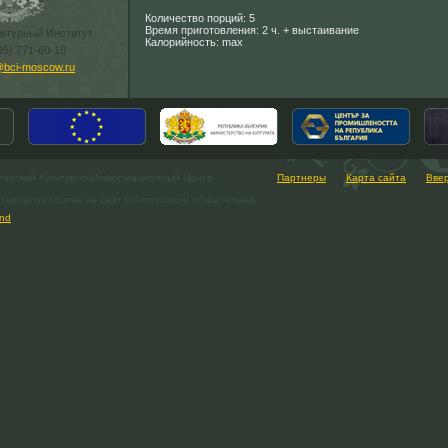
Количество порций: 5
Время приготовления: 2 ч. + выстаивание
льтурный Институт
Калорийность: max
95) 771-60-18
@bci-moscow.ru
гарский Культурно-Информационный Центр.
Партнеры
Карта сайта
Вве
ериалов ссылка на сайт bci-moscow.ru обязательна.
nd