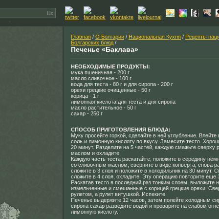
Главная
/
О Болгарии
/
Национальная Кухня
/
Рецепты нац
Болгарских блюд
/
Печенье «Баклава»
НЕОБХОДИМЫЕ ПРОДУКТЫ:
мука пшеничная - 200 г
масло сливочное - 100 г
вода для теста - 80 г и для сиропа - 200 г
орехи грецкие очищенные - 50 г
корица - 1 г
лимонная кислота для теста и для сиропа
масло растительное - 50 г
сахар - 250 г
СПОСОБ ПРИГОТОВЛЕНИЯ БЛЮДА:
Муку просейте горкой, сделайте в ней углубление. Влейте 
соль и лимонную кислоту по вкусу. Замесите тесто. Хоро
20 минут. Разделите на 5 частей, каждую смажьте сверху
маслом и охладите.
Каждую часть теста раскатайте, положите в середину нем
со сливочным маслом, сверните в виде конверта, снова р
сложите в 3 слоя и положите в холодильник на 30 минут. С
сложите в 4 слоя, охладите. Эту операцию повторите еще 3
Раскатав тесто в последний раз тонким слоем, выложите н
измельченные и смешанные с корицей грецкие орехи. Све
рулетом, а рулет витушкой. Испеките.
Печенье выдержите 12 часов, затем полейте холодным си
сиропа сахар разведите водой и проварите на слабом огне
лимонную кислоту.