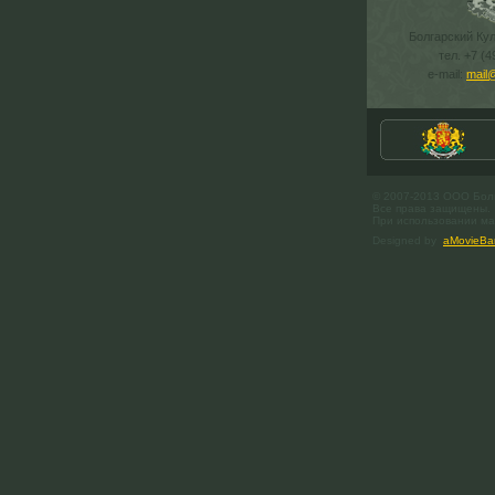
Болгарский Ку
тел. +7 (4
e-mail:
mail
© 2007-2013 ООО Бол
Все права защищены.
При использовании мат
Designed by
aMovieBa