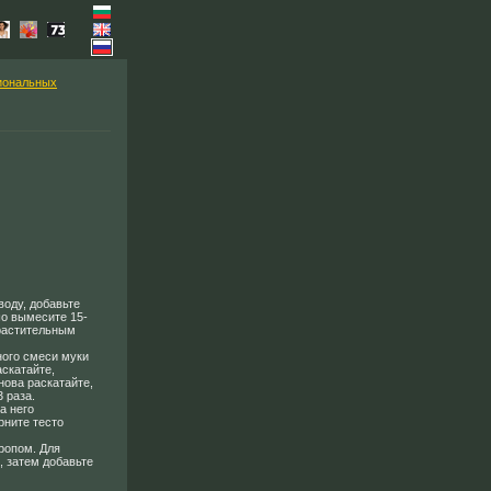
иональных
воду, добавьте
шо вымесите 15-
 растительным
ного смеси муки
аскатайте,
нова раскатайте,
 раза.
а него
рните тесто
ропом. Для
, затем добавьте