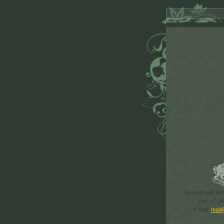
Болгарский Ку
тел. +7 (4
e-mail:
mail