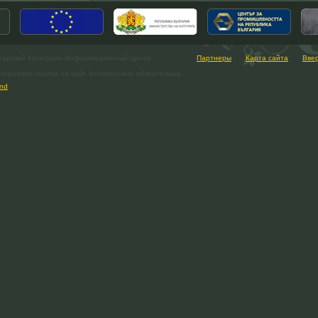
гарский Культурно-Информационный Центр.
Партнеры
Карта сайта
Вве
ериалов ссылка на сайт bci-moscow.ru обязательна.
nd