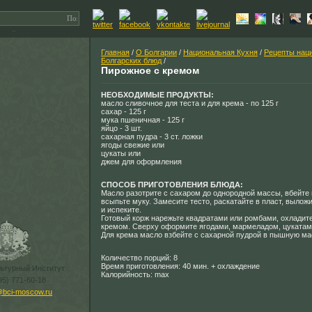
Главная
/
О Болгарии
/
Национальная Кухня
/
Рецепты нац
Болгарских блюд
/
Пирожное с кремом
НЕОБХОДИМЫЕ ПРОДУКТЫ:
масло сливочное для теста и для крема - по 125 г
сахар - 125 г
мука пшеничная - 125 г
яйцо - 3 шт.
сахарная пудра - 3 ст. ложки
ягоды свежие или
цукаты или
джем для оформления
СПОСОБ ПРИГОТОВЛЕНИЯ БЛЮДА:
Масло разотрите с сахаром до однородной массы, вбейте 
всыпьте муку. Замесите тесто, раскатайте в пласт, вылож
и испеките.
Готовый корж нарежьте квадратами или ромбами, охладите
кремом. Сверху оформите ягодами, мармеладом, цукатам
Для крема масло взбейте с сахарной пудрой в пышную ма
Количество порций: 8
Время приготовления: 40 мин. + охлаждение
льтурный Институт
Калорийность: max
95) 771-60-18
@bci-moscow.ru