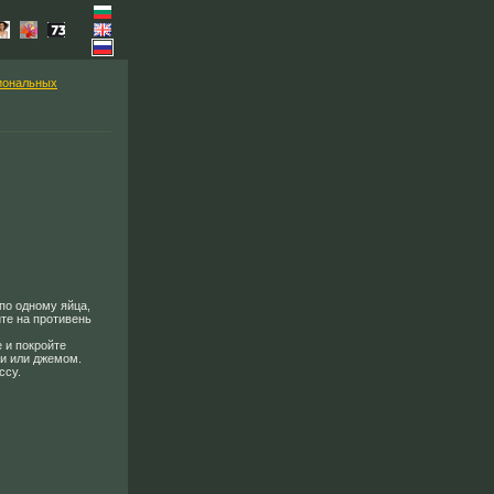
иональных
по одному яйца,
ите на противень
 и покройте
и или джемом.
ссу.