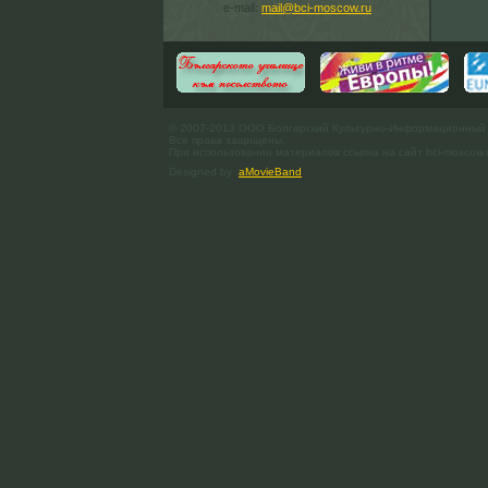
e-mail:
mail@bci-moscow.ru
© 2007-2013 ООО Болгарский Культурно-Информационный
Все права защищены.
При использовании материалов ссылка на сайт bci-moscow.
Designed by
aMovieBand