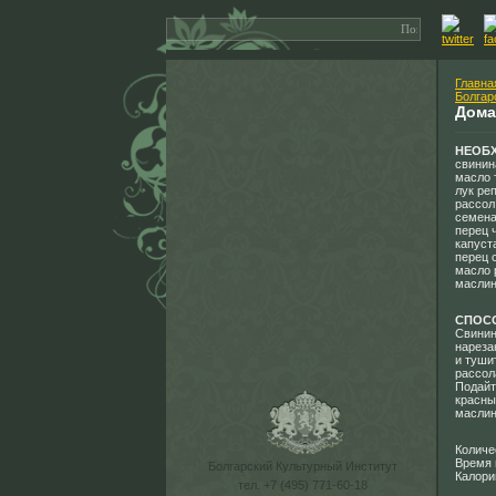
Главна
Болгар
Дома
НЕОБ
свинин
масло т
лук ре
рассол
семена
перец 
капуст
перец 
масло 
маслин
СПОС
Свинин
нареза
и туши
рассол
Подайт
красны
маслин
Количе
Время 
Болгарский Культурный Институт
Калори
тел. +7 (495) 771-60-18