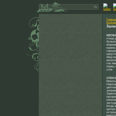
Главна
Болгар
Зали
НЕОБ
птица 
бульон
морковь
корень
гороше
капуст
яйцо ва
желатин
сок ли
перец 
соль
СПОС
Мякоть
Нареза
цветно
заправ
Замочи
прозра
кипени
застуд
Когда 
центре
осталь
минуту