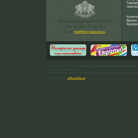
Гарнир
ломтик
Количе
Время 
Болгарский Культурный Институт
Калори
тел. +7 (495) 771-60-18
e-mail:
mail@bci-moscow.ru
© 2007-2013 ООО Болгарский Культурно-Информационный
Все права защищены.
При использовании материалов ссылка на сайт bci-moscow.
Designed by
aMovieBand