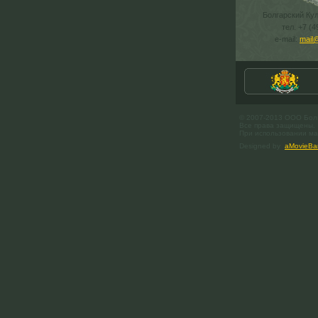
Болгарский Ку
тел. +7 (4
e-mail:
mail
© 2007-2013 ООО Бол
Все права защищены.
При использовании мат
Designed by
aMovieBa