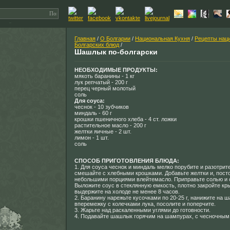
Главная
/
О Болгарии
/
Национальная Кухня
/
Рецепты нац
Болгарских блюд
/
Шашлык по-болгарски
НЕОБХОДИМЫЕ ПРОДУКТЫ:
мякоть баранины - 1 кг
лук репчатый - 200 г
перец черный молотый
соль
Для соуса:
чеснок - 10 зубчиков
миндаль - 60 г
крошки пшеничного хлеба - 4 ст. ложки
растительное масло - 200 г
желтки яичные - 2 шт.
лимон - 1 шт.
соль
СПОСОБ ПРИГОТОВЛЕНИЯ БЛЮДА:
1. Для соуса чеснок и миндаль мелко порубите и разотрит
смешайте с хлебными крошками. Добавьте желтки и, пост
небольшими порциями влейтемасло. Приправьте солью и 
Выложите соус в стеклянную емкость, плотно закройте кр
выдержите на холоде не менее 8 часов.
2. Баранину нарежьте кусочками по 20-25 г, нанижите на 
вперемежку с колечками лука, посолите и поперчите.
3. Жарьте над раскаленными углями до готовности.
4. Подавайте шашлык горячим на шампурах, с чесночным