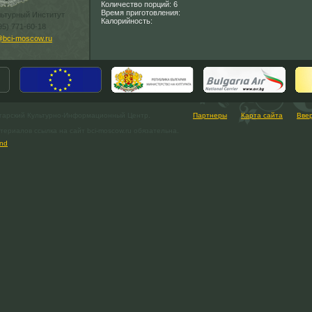
Количество порций: 6
Время приготовления:
льтурный Институт
Калорийность:
95) 771-60-18
@bci-moscow.ru
гарский Культурно-Информационный Центр.
Партнеры
Карта сайта
Вве
ериалов ссылка на сайт bci-moscow.ru обязательна.
nd