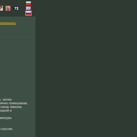
иональных
е, затем
оянно помешивая,
соком лимона.
ышкой и
шампуры
 соусом.