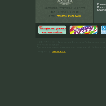
Количе
Время 
Болгарский Культурный Институт
Калори
тел. +7 (495) 771-60-18
e-mail:
mail@bci-moscow.ru
© 2007-2013 ООО Болгарский Культурно-Информационный
Все права защищены.
При использовании материалов ссылка на сайт bci-moscow.
Designed by
aMovieBand