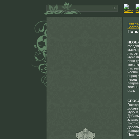
Главна
Болгар
Попо
НЕОБ
говядин
масло 
лук реп
мука п
вино кр
томат-п
лук зел
чеснок 
перец 
перец 
лавров
зелень
соль
СПОС
Говяди
добавь
муку и
Добавь
жидкос
лист и
Добавь
доведи
При по