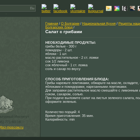
Главная
/
О Болгарии
/
Национальная Кухня
/
Рецепты нац
Болгарских блюд
/
Салат с грибами
НЕОБХОДИМЫЕ ПРОДУКТЫ:
грибы белые - 300 г
помидоры - 2 шт.
яблоки - 1 шт.
масло растительное - 2 ст. ложки
сок 1/2 лимона
сок яблочный - 1 ст. ложка
соль и сахар по вкусу
СПОСОБ ПРИГОТОВЛЕНИЯ БЛЮДА:
Грибы нарежьте ломтиками, обжарьте на масле, охладите,
яблоками и помидорами, нарезанными ломтиками.
Для заправки растительное масло смешайте с лимонным 
соком, сахаром, солью.
При подаче выложите салат на листья зеленого салата, по
оформите зеленью.
Количество порций: 4
Время приготовления: 35 мин.
льтурный Институт
Калорийность: min
95) 771-60-18
@bci-moscow.ru