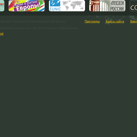
гарский Культурно-Информационный Центр.
Партнеры
Карта сайта
Вве
ериалов ссылка на сайт bci-moscow.ru обязательна.
nd