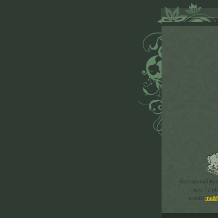
Болгарский Ку
тел. +7 (4
e-mail:
mail