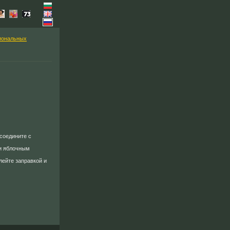
иональных
 соедините с
и яблочным
лейте заправкой и