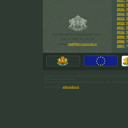
2017:
Я
2016:
Я
2015:
Я
2014:
Я
2013:
Я
2012:
Я
2011:
Я
2010:
Я
Болгарский Культурный Институт
2009:
Я
тел. +7 (495) 771-60-18
2008:
Я
e-mail:
mail@bci-moscow.ru
2007:
Я
© 2007-2013 ООО Болгарский Культурно-Информационный
Все права защищены.
При использовании материалов ссылка на сайт bci-moscow.
Designed by
aMovieBand