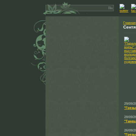
Главная
Сент
29/09/2
"Грезы
28/09/2
"Танец
26/09/2
"Грезы