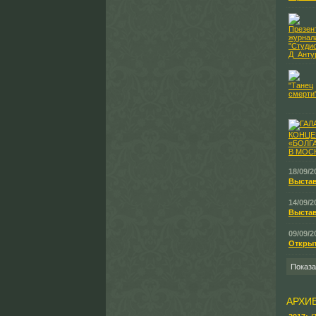
18/09/2
Выстав
14/09/2
Выстав
09/09/2
Открыт
Показ
АРХИ