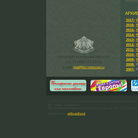
АРХИ
2017:
Я
2016:
Я
2015:
Я
2014:
Я
2013:
Я
2012:
Я
2011:
Я
2010:
Я
Болгарский Культурный Институт
2009:
Я
тел. +7 (495) 771-60-18
2008:
Я
e-mail:
mail@bci-moscow.ru
2007:
Я
© 2007-2013 ООО Болгарский Культурно-Информационный
Все права защищены.
При использовании материалов ссылка на сайт bci-moscow.
Designed by
aMovieBand