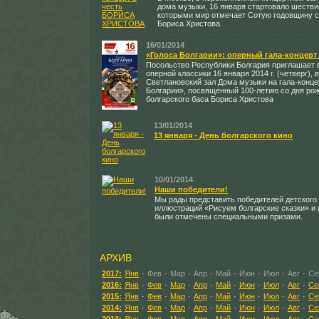
дома музыки, 16 января стартовало шестви
которыми мир отмечает Сотую годовщину с
Бориса Христова.
16/01/2014
«Голоса Болгарии»: оперный гала-концерт
Посольство Республики Болгария приглашает 
оперной классики 16 января 2014 г. (четверг), в
Светлановский зал Дома музыки на гала-конце
Болгарии», посвященный 100-летию со дня рож
болгарского баса Бориса Христова
13/01/2014
13 января - День болгарского кино
10/01/2014
Наши победители!
Мы рады представить победителей детского
иллюстраций «Рисуем болгарские сказки» и 
были отмечены специальными призами.
АРХИВ
2017:
Янв
·
Фев
·
Мар
·
Апр
·
Май
·
Июн
·
Июл
·
Авг
·
Се
2016:
Янв
·
Фев
·
Мар
·
Апр
·
Май
·
Июн
·
Июл
·
Авг
·
Се
2015:
Янв
·
Фев
·
Мар
·
Апр
·
Май
·
Июн
·
Июл
·
Авг
·
Се
2014:
Янв
·
Фев
·
Мар
·
Апр
·
Май
·
Июн
·
Июл
·
Авг
·
Се