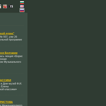
кой кухне"
№ 937, уже 26
тельной программе
лосе Болгарии
ась лекция «Борис
ленная
ром Музыкального
ЛАССИКИ
, в Дом-музей Ф.И.
а Елены
кой классики»
 ХРИСТОВА
ле Международного