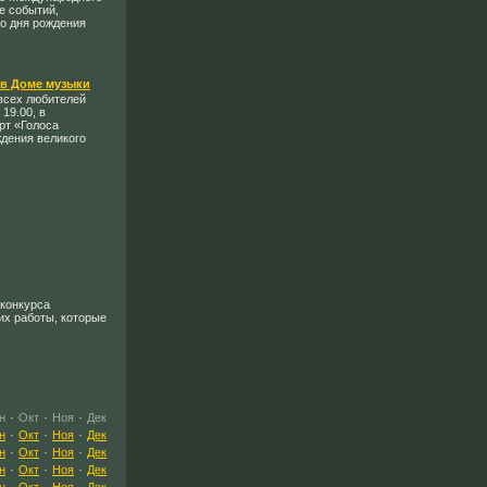
е событий,
о дня рождения
 в Доме музыки
всех любителей
 19.00, в
рт «Голоса
дения великого
 конкурса
их работы, которые
н
·
Окт
·
Ноя
·
Дек
н
·
Окт
·
Ноя
·
Дек
н
·
Окт
·
Ноя
·
Дек
н
·
Окт
·
Ноя
·
Дек