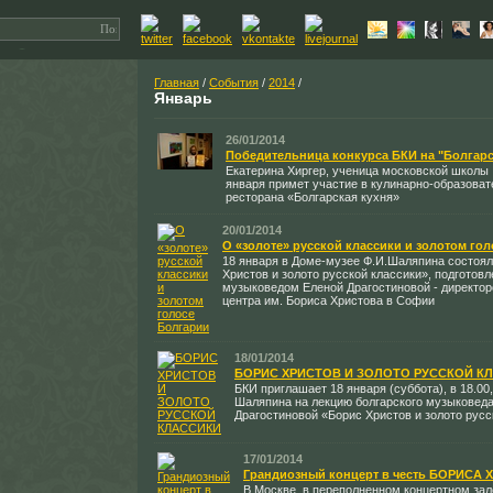
Главная
/
События
/
2014
/
Январь
26/01/2014
Победительница конкурса БКИ на "Болгарс
Екатерина Хиргер, ученица московской школы 
января примет участие в кулинарно-образова
ресторана «Болгарская кухня»
20/01/2014
О «золоте» русской классики и золотом го
18 января в Доме-музее Ф.И.Шаляпина состоял
Христов и золото русской классики», подготов
музыковедом Еленой Драгостиновой - директо
центра им. Бориса Христова в Софии
18/01/2014
БОРИС ХРИСТОВ И ЗОЛОТО РУССКОЙ К
БКИ приглашает 18 января (суббота), в 18.00
Шаляпина на лекцию болгарского музыковед
Драгостиновой «Борис Христов и золото русс
17/01/2014
Грандиозный концерт в честь БОРИСА
В Москве, в переполненном концертном за