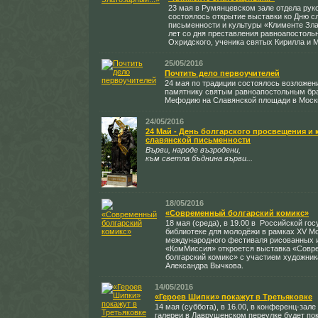
23 мая в Румянцевском зале отдела рук
состоялось открытие выставки ко Дню с
письменности и культуры «Клименте Злат
лет со дня преставления равноапостоль
Охридского, ученика святых Кирилла и 
25/05/2016
Почтить дело первоучителей
24 мая по традиции состоялось возложени
памятнику святым равноапостольным бр
Мефодию на Славянской площади в Моск
24/05/2016
24 Май - День болгарского просвещения и 
славянской письменности
Върви, народе възродени,
към светла бъднина върви...
18/05/2016
«Современный болгарский комикс»
18 мая (среда), в 19.00 в Российской го
библиотеке для молодёжи в рамках XV М
международного фестиваля рисованных 
«КомМиссия» откроется выставка «Сов
болгарский комикс» с участием художник
Александра Вычкова.
14/05/2016
«Героев Шипки» покажут в Третьяковке
14 мая (суббота), в 16.00, в конференц-зал
галереи в Лаврушенском переулке будет пок