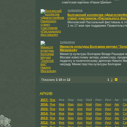
советская картина «Герои Шипки»
11/05/2016
Болгарский коллектив «ДрагостинФ
станет участником «Пасхального фес
Московский Пасхальный фестиваль в эт
1 по 17 мая при поддержке Правительст
11/05/2016
Министр культуры Болгарии вручил "Золо
Михалкову
Министр культуры Болгарии Вежди Рашидов в
Москве известному актеру, режиссеру, продюс
педагогу и политическому деятелю Никите 
награду Министерства культуры Болгарии
Показано
1-10
из
12
1
2
АРХИВ
2017:
Янв
·
Фев
·
Мар
·
Апр
·
Май
·
Июн
·
Июл
·
Авг
·
Се
2016:
Янв
·
Фев
·
Мар
·
Апр
·
Май
·
Июн
·
Июл
·
Авг
·
Се
2015:
Янв
·
Фев
·
Мар
·
Апр
·
Май
·
Июн
·
Июл
·
Авг
·
Се
2014:
Янв
·
Фев
·
Мар
·
Апр
·
Май
·
Июн
·
Июл
·
Авг
·
Се
2013:
Янв
·
Фев
·
Мар
·
Апр
·
Май
·
Июн
·
Июл
·
Авг
·
Се
2012:
Янв
·
Фев
·
Мар
·
Апр
·
Май
·
Июн
·
Июл
·
Авг
·
Се