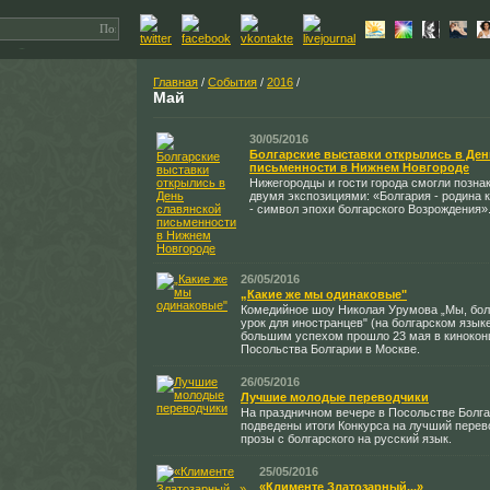
Главная
/
События
/
2016
/
Май
30/05/2016
Болгарские выставки открылись в Ден
письменности в Нижнем Новгороде
Нижегородцы и гости города смогли позна
двумя экспозициями: «Болгария - родина 
- символ эпохи болгарского Возрождения»
26/05/2016
„Какие же мы одинаковые"
Комедийное шоу Николая Урумова „Мы, бо
урок для иностранцев" (на болгарском языке
большим успехом прошло 23 мая в кинокон
Посольства Болгарии в Москве.
26/05/2016
Лучшие молодые переводчики
На праздничном вечере в Посольстве Болга
подведены итоги Конкурса на лучший пере
прозы с болгарского на русский язык.
25/05/2016
«Клименте Златозарный...»