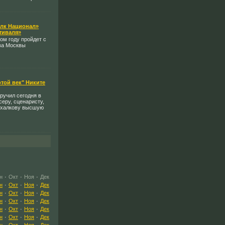
олк Национал»
тиваля»
ом году пройдет с
ва Москвы
той век" Никите
ручил сегодня в
еру, сценаристу,
Михалкову высшую
н
·
Окт
·
Ноя
·
Дек
н
·
Окт
·
Ноя
·
Дек
н
·
Окт
·
Ноя
·
Дек
н
·
Окт
·
Ноя
·
Дек
н
·
Окт
·
Ноя
·
Дек
н
·
Окт
·
Ноя
·
Дек