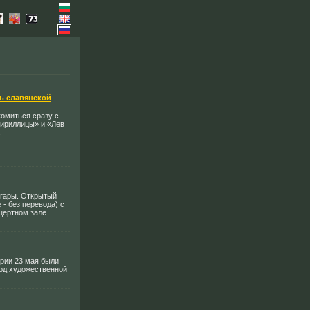
ь славянской
комиться сразу с
кириллицы» и «Лев
.
лгары. Открытый
 - без перевода) с
цертном зале
рии 23 мая были
вод художественной