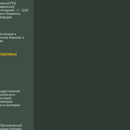
описей РГБ
лавянской
озарный...» - 1100
ного Климента
Мефодия.
е венков к
атьям Кириллу и
ве
культуры и
сударственной
осковского
историй
ременный
а из Болгарии
е Третьяковской
азана болгаро-