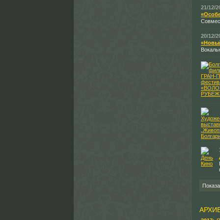
21/12/2
«Особе
Совмес
20/12/2
«Новый
Вокаль
Показ
АРХИ