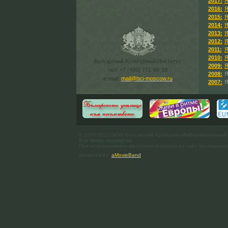
2017:
Я
2016:
Я
2015:
Я
2014:
Я
2013:
Я
2012:
Я
2011:
Я
2010:
Я
Болгарский Культурный Институт
2009:
Я
тел. +7 (495) 771-60-18
2008:
Я
e-mail:
mail@bci-moscow.ru
2007:
Я
© 2007-2013 ООО Болгарский Культурно-Информационный
Все права защищены.
При использовании материалов ссылка на сайт bci-moscow.
Designed by
aMovieBand