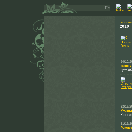
Главная
2010
26/12/2
Детски
Детски
22/12/2
Музыка
Концер
21/12/2
Руково