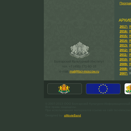
Програ
АРХИ
2017:
Я
2016:
Я
2015:
Я
2014:
Я
2013:
Я
2012:
Я
2011:
Я
2010:
Я
Болгарский Культурный Институт
2009:
Я
тел. +7 (495) 771-60-18
2008:
Я
e-mail:
mail@bci-moscow.ru
2007:
Я
© 2007-2013 ООО Болгарский Культурно-Информационный
Все права защищены.
При использовании материалов ссылка на сайт bci-moscow.
Designed by
aMovieBand