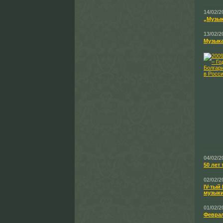
14/02/2
„Музык
13/02/2
Музыка
04/02/2
50 лет
02/02/2
ІV-ты
музык
01/02/2
Феврал