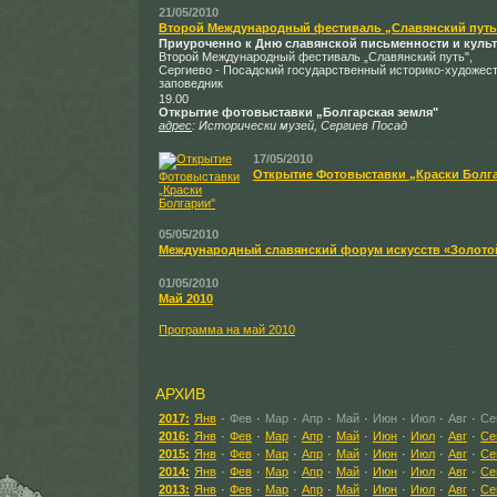
21/05/2010
Второй Международный фестиваль „Славянский путь
Приуроченно к Дню славянской письменности и куль
Второй Международный фестиваль „Славянский путь",
Сергиево - Посадский государственный историко-художес
заповедник
19.00
Открытие фотовыставки „Болгарская земля"
адрес
:
Исторически музей, Сергиев Посад
17/05/2010
Открытие Фотовыставки „Краски Болг
05/05/2010
Международный славянский форум искусств «Золото
01/05/2010
Май 2010
Программа на май 2010
АРХИВ
2017:
Янв
·
Фев
·
Мар
·
Апр
·
Май
·
Июн
·
Июл
·
Авг
·
Се
2016:
Янв
·
Фев
·
Мар
·
Апр
·
Май
·
Июн
·
Июл
·
Авг
·
Се
2015:
Янв
·
Фев
·
Мар
·
Апр
·
Май
·
Июн
·
Июл
·
Авг
·
Се
2014:
Янв
·
Фев
·
Мар
·
Апр
·
Май
·
Июн
·
Июл
·
Авг
·
Се
2013:
Янв
·
Фев
·
Мар
·
Апр
·
Май
·
Июн
·
Июл
·
Авг
·
Се