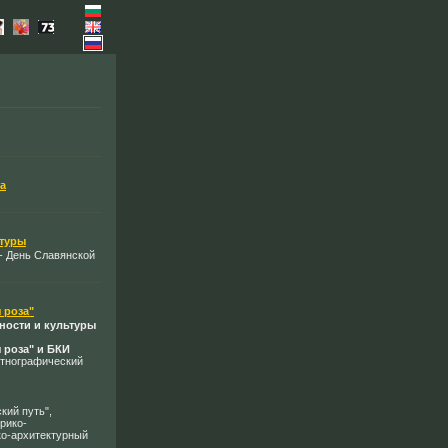
а
ьтуры
- День Славянской
 роза"
ности и культуры
 роза" и БКИ
 Этнографический
кий путь",
рико-
ко-архитектурный