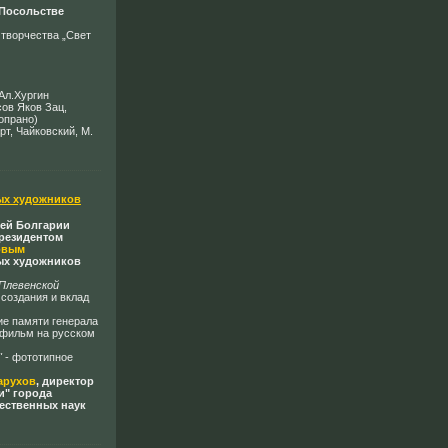
Посольстве
 творчества „Свет
Ал.Хургин
ов Яков Зац,
опрано)
рт, Чайковский, М.
ых художников
зей Болгарии
президент
ом
ов
ым
ных художников
Плевенской
создания и вклад
ие памяти генерала
 фильм на русском
"
- фототипное
парухов
, директор
и" города
ественных наук