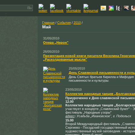
Главная
/
События
/
2010
/
Май
31/05/2010
Опера „Нерон"
26/05/2010
Презентация новой книги писателя Веселина Георгиев
„Расколдованные мысли"
25/05/2010
День Славянской письменности и кул
День Святых братьев Кирилла и Мифодия 
письменности и культуры.
23/05/2010
Коллектив народных танцев „Болгарская
Приуроченно к Дню славянской письмен
12.00
Коллектив народных танцев „Болгарская
участвует в концерте „Славянский букет" -
фестиваль „Народные узоры"
адрес
:
Усадьба „Ивановское", г. Подольск
15.00
Второй Международный фестиваль „Славянс
Сергиево - Посадский государственный исто
художественный музей-заповедник - истори
комплекс „Конный двор"