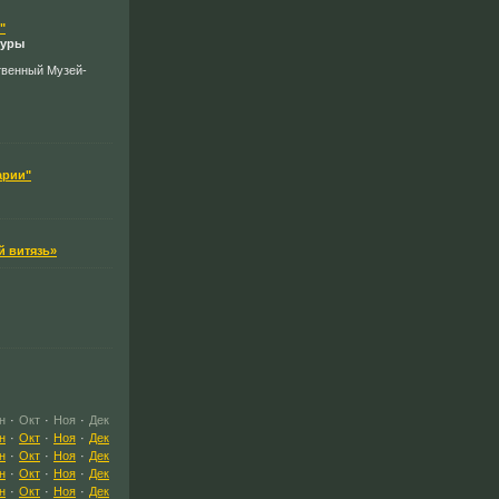
"
туры
твенный Музей-
арии"
й витязь»
н
·
Окт
·
Ноя
·
Дек
н
·
Окт
·
Ноя
·
Дек
н
·
Окт
·
Ноя
·
Дек
н
·
Окт
·
Ноя
·
Дек
н
·
Окт
·
Ноя
·
Дек