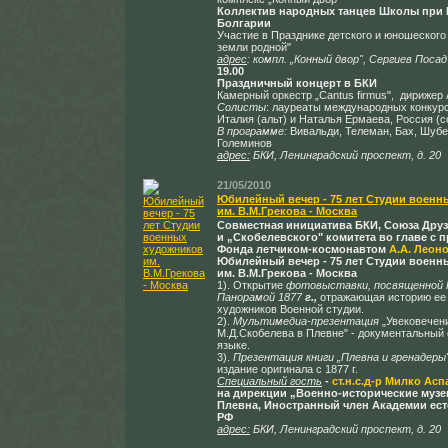
Коллектив народных танцев Школы при 
Болгарии
Участие в Празднике детского и юношеского
земли родной"
адрес
:
компл. „Конный двор", Сергиев Посад
19.00
Праздничный концерт в БКИ
Камерный оркестр „Cantus firmus", дирижер 
Солисты
: лауреаты международных конкурс
Италия (альт) и Наталья Ермаева, Россия (с
В программе:
Вивальди, Телеман, Бах, Шубе
Големинов
адрес:
БКИ, Ленинградский проспект, д. 20
21/05/2010
Юбилейный вечер - 75 лет Студии военн
им. В.М.Грекова - Москва
Совместная инициатива БКИ, Союза Дру
и
„Скобелевск
ого" ком
итет
а
во главе с 
Фон
да
лет
чиком-космона
вт
ом
А.А. Леон
Юбилейный вечер
- 75 лет Студии воен
им. В.М.Грекова - Москва
1). Открытие
фотовыставки, посвященной 
Панорамой 1877
г.,
отражающая историю ее 
художников Военной студии.
2).
Мультимедиа-презентация
„Увековечен
М.Д.Скобелева в Плевне" - документальный
языке.
3).
Презентация книги „Плевна и гренадеры
издание оригинала с 1877 г.
Специальный гость
-
ст.н.с.д-р Милко Ас
на дирекции
„Военно-исторические музе
Плевна,
Иностранный член Академии ест
РФ
адрес:
БКИ, Ленинградский проспект, д. 20