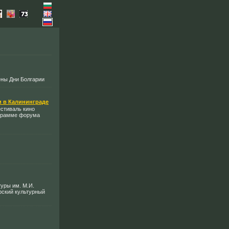
дены Дни Болгарии
 в Калининграде
естиваль кино
ограмме форума
туры им. М.И.
рский культурный