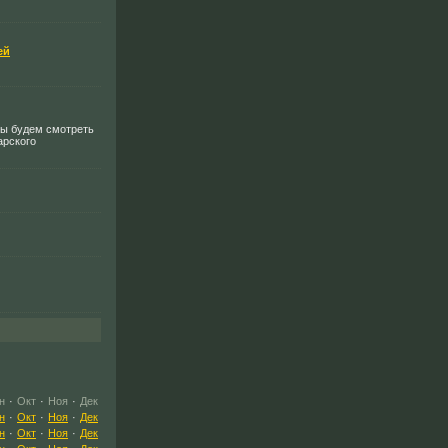
ей
 мы будем смотреть
арского
н
·
Окт
·
Ноя
·
Дек
н
·
Окт
·
Ноя
·
Дек
н
·
Окт
·
Ноя
·
Дек