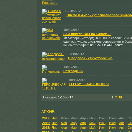
19/10/2012
„Писмо в Америку" взволновало зрител
18/10/2012
БКИ приглашает на Киночай!
18 октября (четверг), в 19.00, в салоне БКИ
один из лучших фильмов современного болг
кинематографа "ПИСЬМО В АМЕРИКУ"
18/10/2012
В подарок - стихотворение
14/10/2012
Петковдень
09/10/2012
ГЕРОИЧЕСКАЯ ЭПОПЕЯ
Показано
1-10
из
17
1
2
АРХИВ
2017:
Янв
·
Фев
·
Мар
·
Апр
·
Май
·
Июн
·
Июл
·
Авг
·
Се
2016:
Янв
·
Фев
·
Мар
·
Апр
·
Май
·
Июн
·
Июл
·
Авг
·
Се
2015:
Янв
·
Фев
·
Мар
·
Апр
·
Май
·
Июн
·
Июл
·
Авг
·
Се