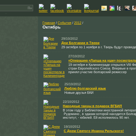
Главная
/
События
/
2012
/
Октябрь
29/10/2012
Дни Болгарии в Твери
29 октября по 1 ноября в г. Тверь будут прове
27/10/2012
«Операцию «Лапша на уши» посмотрели
19 октября в Калининграде открылся VIII Ф
стран Европейского Союза. Впервые в пр
принял участие болгарский режиссер
25/10/2012
Люблю болгарский язык
Новые друзья БКИ
22/10/2012
Народные танцы в подарок ВГБИЛ
В этом году у Библиотеки иностранной литера
Рудомино , в здании которой находится Болга
институт, - юбилей. Ей исполнилось 90 лет.
19/10/2012
C Днем Святого Иоанна Рильского!