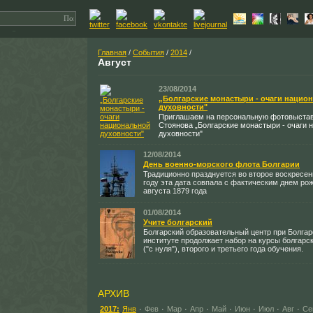
Главная
/
События
/
2014
/
Август
23/08/2014
„Болгарские монастыри - очаги нацио
духовности"
Приглашаем на персональную фотовыстав
Стоянова „Болгарские монастыри - очаги 
духовности"
12/08/2014
День военно-морского флота Болгарии
Традиционно празднуется во второе воскресен
году эта дата совпала с фактическим днем ро
августа 1879 года
01/08/2014
Учите болгарский
Болгарский образовательный центр при Болга
институте продолжает набор на курсы болгарск
("с нуля"), второго и третьего года обучения.
АРХИВ
2017:
Янв
·
Фев
·
Мар
·
Апр
·
Май
·
Июн
·
Июл
·
Авг
·
Се