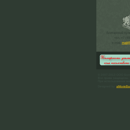
Болгарский Кул
тел. +7 (4
e-mail:
mail@
© 2007-2013 ООО Бол
Все права защищены.
При использовании мат
Designed by
aMovieBa