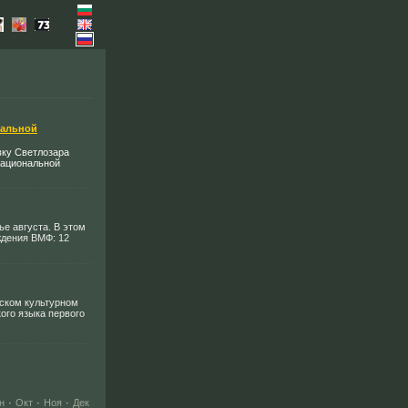
нальной
ку Светлозара
национальной
ье августа. В этом
ждения ВМФ: 12
рском культурном
ого языка первого
н
·
Окт
·
Ноя
·
Дек