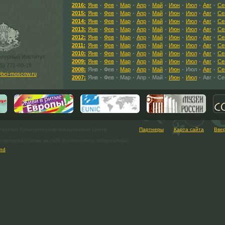
2016:
Янв
·
Фев
·
Мар
·
Апр
·
Май
·
Июн
·
Июл
·
Авг
·
Се
2015:
Янв
·
Фев
·
Мар
·
Апр
·
Май
·
Июн
·
Июл
·
Авг
·
Се
2014:
Янв
·
Фев
·
Мар
·
Апр
·
Май
·
Июн
·
Июл
·
Авг
·
Се
2013:
Янв
·
Фев
·
Мар
·
Апр
·
Май
·
Июн
·
Июл
·
Авг
·
Се
2012:
Янв
·
Фев
·
Мар
·
Апр
·
Май
·
Июн
·
Июл
·
Авг
·
Се
2011:
Янв
·
Фев
·
Мар
·
Апр
·
Май
·
Июн
·
Июл
·
Авг
·
Се
2010:
Янв
·
Фев
·
Мар
·
Апр
·
Май
·
Июн
·
Июл
·
Авг
·
Се
ьтурный Институт
2009:
Янв
·
Фев
·
Мар
·
Апр
·
Май
·
Июн
·
Июл
·
Авг
·
Се
95) 771-60-18
2008:
Янв
·
Фев
·
Мар
·
Апр
·
Май
·
Июн
·
Июл
·
Авг
·
Се
bci-moscow.ru
2007:
Янв
·
Фев
·
Мар
·
Апр
·
Май
·
Июн
·
Июл
·
Авг
·
Се
гарский Культурно-Информационный Центр.
Партнеры
Карта сайта
Вве
ериалов ссылка на сайт bci-moscow.ru обязательна.
nd