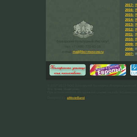
2017:
Я
2016:
Я
2015:
Я
2014:
Я
2013:
Я
2012:
Я
2011:
Я
2010:
Я
Болгарский Культурный Институт
2009:
Я
тел. +7 (495) 771-60-18
2008:
Я
e-mail:
mail@bci-moscow.ru
2007:
Я
© 2007-2013 ООО Болгарский Культурно-Информационный
Все права защищены.
При использовании материалов ссылка на сайт bci-moscow.
Designed by
aMovieBand