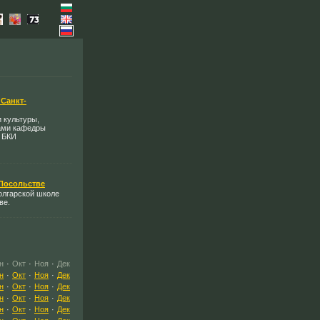
 Санкт-
и культуры,
ами кафедры
 БКИ
 Посольстве
олгарской школе
ве.
н
·
Окт
·
Ноя
·
Дек
н
·
Окт
·
Ноя
·
Дек
н
·
Окт
·
Ноя
·
Дек
н
·
Окт
·
Ноя
·
Дек
н
·
Окт
·
Ноя
·
Дек