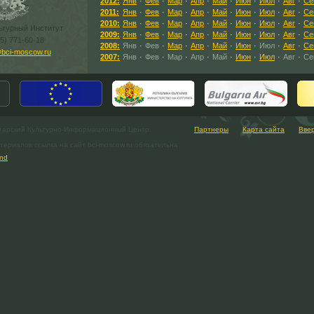
2012:
Янв
·
Фев
·
Мар
·
Апр
·
Май
·
Июн
·
Июл
·
Авг
·
Се
2011:
Янв
·
Фев
·
Мар
·
Апр
·
Май
·
Июн
·
Июл
·
Авг
·
Се
2010:
Янв
·
Фев
·
Мар
·
Апр
·
Май
·
Июн
·
Июл
·
Авг
·
Се
ьтурный Институт
2009:
Янв
·
Фев
·
Мар
·
Апр
·
Май
·
Июн
·
Июл
·
Авг
·
Се
95) 771-60-18
2008:
Янв
·
Фев
·
Мар
·
Апр
·
Май
·
Июн
·
Июл
·
Авг
·
Се
bci-moscow.ru
2007:
Янв
·
Фев
·
Мар
·
Апр
·
Май
·
Июн
·
Июл
·
Авг
·
Се
гарский Культурно-Информационный Центр.
Партнеры
Карта сайта
Вве
ериалов ссылка на сайт bci-moscow.ru обязательна.
nd