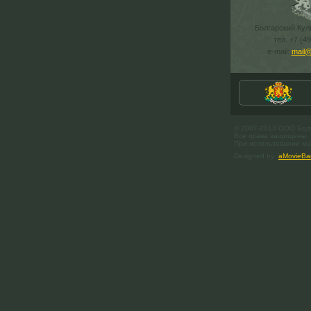
Болгарский Кул
тел. +7 (4
e-mail:
mail@
© 2007-2013 ООО Бол
Все права защищены.
При использовании мат
Designed by
aMovieBa