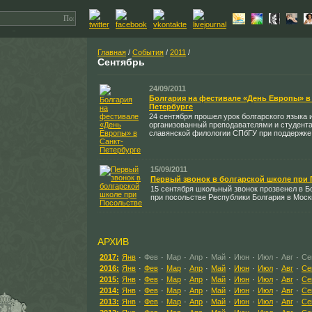
Главная
/
События
/
2011
/
Сентябрь
24/09/2011
Болгария на фестивале «День Европы» в
Петербурге
24 сентября прошел урок болгарского языка 
организованный преподавателями и студент
славянской филологии СПбГУ при поддержке
15/09/2011
Первый звонок в болгарской школе при
15 сентября школьный звонок прозвенел в Б
при посольстве Республики Болгария в Моск
АРХИВ
2017:
Янв
·
Фев
·
Мар
·
Апр
·
Май
·
Июн
·
Июл
·
Авг
·
Се
2016:
Янв
·
Фев
·
Мар
·
Апр
·
Май
·
Июн
·
Июл
·
Авг
·
Се
2015:
Янв
·
Фев
·
Мар
·
Апр
·
Май
·
Июн
·
Июл
·
Авг
·
Се
2014:
Янв
·
Фев
·
Мар
·
Апр
·
Май
·
Июн
·
Июл
·
Авг
·
Се
2013:
Янв
·
Фев
·
Мар
·
Апр
·
Май
·
Июн
·
Июл
·
Авг
·
Се