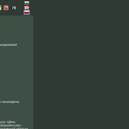
раздниками!
и награждены
 шоу «День
 Шереметьево.
Московской области