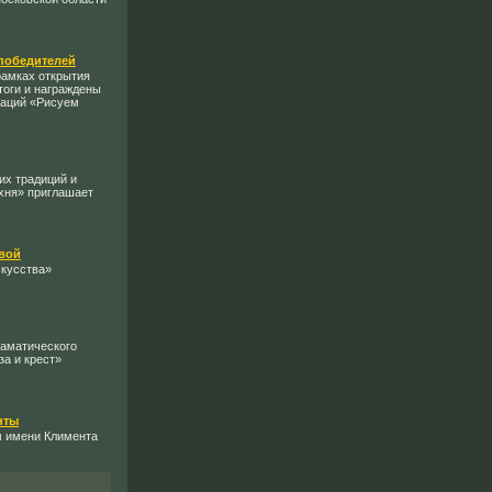
 победителей
 рамках открытия
тоги и награждены
раций «Рисуем
их традиций и
ухня» приглашает
вой
скусства»
раматического
за и крест»
нты
м имени Климента