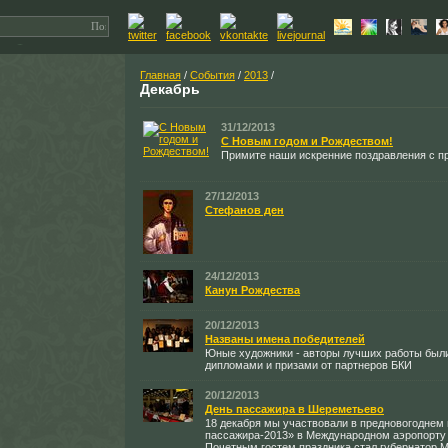
Главная
/
События
/
2013
/
Декабрь
31/12/2013
С Новым годом и Рождеством!
Примите наши искренние поздравления с п
27/12/2013
Стефанов ден
24/12/2013
Канун Рождества
20/12/2013
Названы имена победителей
Юные художники - авторы лучших работы был
дипломами и призами от партнеров БКИ
20/12/2013
День пассажира в Шереметьево
18 декабря мы участвовали в предновогоднем
пассажира-2013» в Международном аэропорту
Почетным гостем праздника стал губернатор 