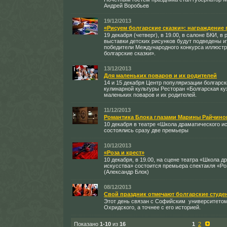
Андрей Воробьев
19/12/2013
«Рисуем болгарские сказки»: награждение
19 декабря (четверг), в 19.00, в салоне БКИ, в
выставки детских рисунков будут подведены и
победители Международного конкурса иллюст
болгарские сказки».
13/12/2013
Для маленьких поваров и их родителей
14 и 15 декабря Центр популяризации болгарск
кулинарной культуры Ресторан «Болгарская к
маленьких поваров и их родителей.
11/12/2013
Романтика Блока глазами Марины Райчино
10 декабря в театре «Школа драматического и
состоялись сразу две премьеры
10/12/2013
«Роза и крест»
10 декабря, в 19.00, на сцене театра «Школа д
искусства» состоится премьера спектакля «Ро
(Александр Блок)
08/12/2013
Свой праздник отмечают болгарские студе
Этот день связан с Софийским университето
Охридского, а точнее с его историей.
Показано
1-10
из
16
1
2