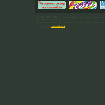
© 2007-2013 ООО Болгарский Культурно-Информационный
Все права защищены.
При использовании материалов ссылка на сайт bci-moscow.
Designed by
aMovieBand