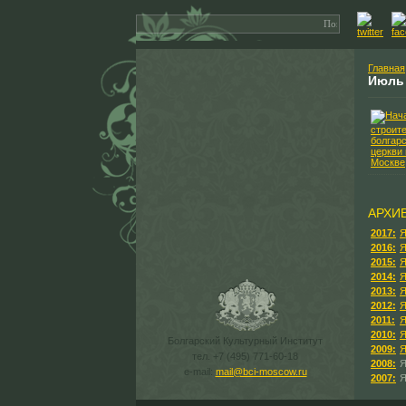
Главная
Июль
АРХИ
2017:
Я
2016:
Я
2015:
Я
2014:
Я
2013:
Я
2012:
Я
2011:
Я
2010:
Я
Болгарский Культурный Институт
2009:
Я
тел. +7 (495) 771-60-18
2008:
Я
e-mail:
mail@bci-moscow.ru
2007:
Я