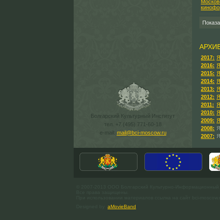
Показ
АРХИ
2017:
Я
2016:
Я
2015:
Я
2014:
Я
2013:
Я
2012:
Я
2011:
Я
2010:
Я
Болгарский Культурный Институт
2009:
Я
тел. +7 (495) 771-60-18
2008:
Я
e-mail:
mail@bci-moscow.ru
2007:
Я
© 2007-2013 ООО Болгарский Культурно-Информационный
Все права защищены.
При использовании материалов ссылка на сайт bci-moscow.
Designed by
aMovieBand