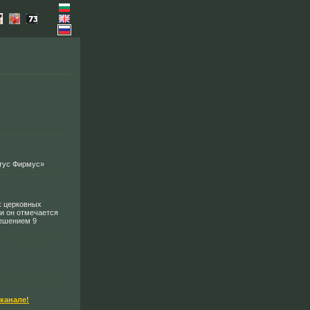
нтус Фирмус»
х церковных
ии он отмечается
решением 9
канале!