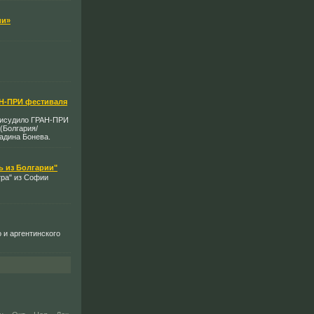
ии»
Н-ПРИ фестиваля
присудило ГРАН-ПРИ
(Болгария/
адина Бонева.
ь из Болгарии"
тра" из Софии
 и аргентинского