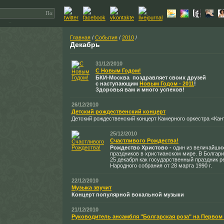
Главная
/
События
/
2010
/
Декабрь
31/12/2010
С Новым Годом!
БКИ-Москва поздравляет своих друзей
с наступающим
Новым Годом - 2011
!
Здоровья вам и много успехов!
26/12/2010
Детский рождественский концерт
Детский рождественский концерт Камерного оркестра «Ка
25/12/2010
Счастливого Рождества!
Рождество Христово -
один из величайши
праздников в христианском мире. В Болгар
25 декабря как государственный праздник 
Народного собрания от 28 марта 1990 г.
22/12/2010
Музыка звучит
Концерт популярной вокальной музыки
21/12/2010
Руководитель ансамбля "Болгарская роза" на Первом 