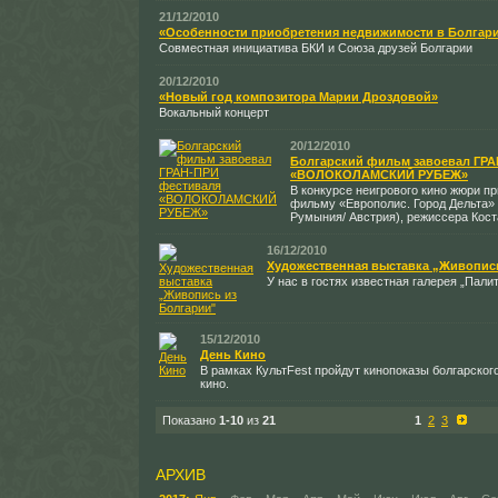
21/12/2010
«Особенности приобретения недвижимости в Болгар
Совместная инициатива БКИ и Союза друзей Болгарии
20/12/2010
«Новый год композитора Марии Дроздовой»
Вокальный концерт
20/12/2010
Болгарский фильм завоевал ГРА
«ВОЛОКОЛАМСКИЙ РУБЕЖ»
В конкурсе неигрового кино жюри 
фильму «Европолис. Город Дельта» 
Румыния/ Австрия), режиссера Кост
16/12/2010
Художественная выставка „Живопис
У нас в гостях известная галерея „Пали
15/12/2010
День Кино
В рамках КультFest пройдут кинопоказы болгарского
кино.
Показано
1-10
из
21
1
2
3
АРХИВ