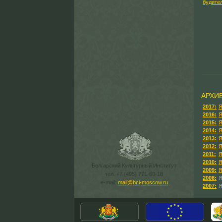
АРХИ
2017:
Я
2016:
Я
2015:
Я
2014:
Я
2013:
Я
2012:
Я
2011:
Я
2010:
Я
Болгарский Культурный Институт
2009:
Я
тел. +7 (495) 771-60-18
2008:
Я
e-mail:
mail@bci-moscow.ru
2007:
Я