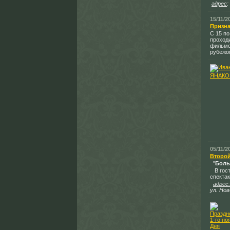
адрес
:
15/11/2
Призна
C 15 по
проход
фильмо
рубежо
05/11/2
Второй
"
Боль
В гос
спектак
адрес:
ул. Но