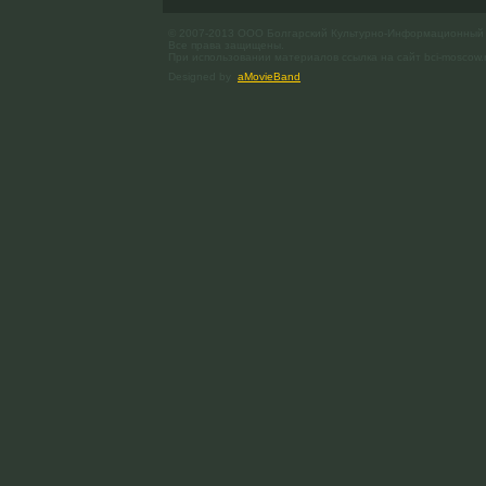
© 2007-2013 ООО Болгарский Культурно-Информационный
Все права защищены.
При использовании материалов ссылка на сайт bci-moscow.
Designed by
aMovieBand