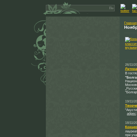
Главная
Нояб
26/11/2
Литера
В гост
"Болга
Национа
Московс
„Русски
"Болгар
19/11/2
Творче
"Акусти
адрес
18/11/2
Концер
лауреа
при уча