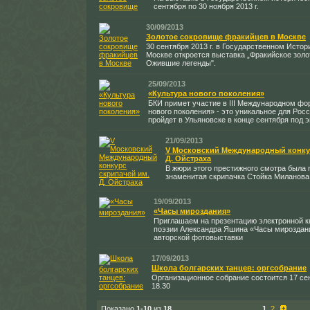
сентября по 30 ноября 2013 г.
30/09/2013
Золотое сокровище фракийцев в Москве
30 сентября 2013 г. в Государственном Исто
Москве откроется выставка „Фракийское золо
Ожившие легенды".
25/09/2013
«Культура нового поколения»
БКИ примет участие в III Международном фо
нового поколения» - это уникальное для Рос
пройдет в Ульяновске в конце сентября под
21/09/2013
V Московский Международный конкур
Д. Ойстраха
В жюри этого престижного смотра была
знаменитая скрипачка Стойка Миланова
19/09/2013
«Часы мироздания»
Приглашаем на презентацию электронной к
поэзии Александра Яшина «Часы мироздани
авторской фотовыставки
17/09/2013
Школа болгарских танцев: оргсобрание
Организационное собрание состоится 17 сен
18.30
Показано
1-10
из
18
1
2