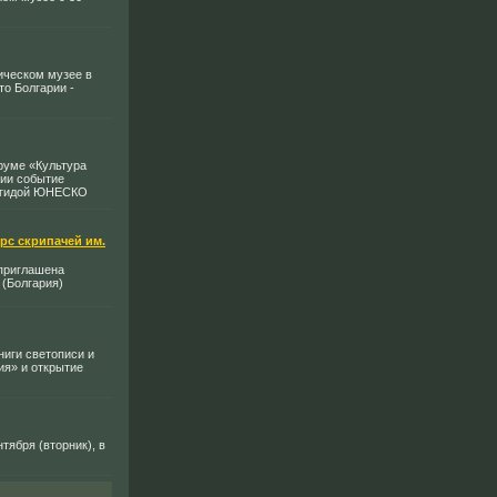
рическом музее в
то Болгарии -
руме «Культура
сии событие
 эгидой ЮНЕСКО
с скрипачей им.
 приглашена
 (Болгария)
ниги светописи и
я» и открытие
тября (вторник), в