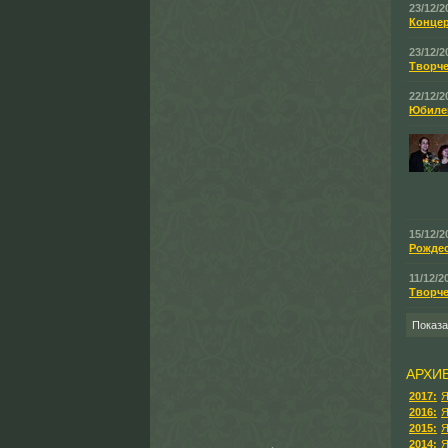
23/12/2
Концер
23/12/2
Творче
22/12/2
Юбилей
15/12/2
Рождес
11/12/2
Творче
Показ
АРХИ
2017:
Я
2016:
Я
2015:
Я
2014:
Я