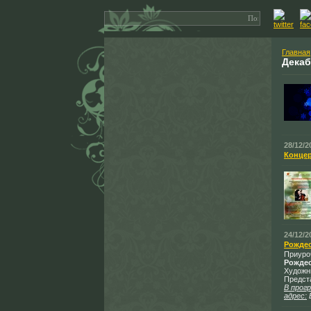
Главная
Дека
28/12/2
Концер
24/12/2
Рождес
Приуроч
Рождес
Художн
Предст
В прог
адрес: