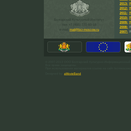
2013:
Я
2012:
Я
2011:
Я
2010:
Я
Болгарский Культурный Институт
2009:
Я
тел. +7 (495) 771-60-18
2008:
Я
e-mail:
mail@bci-moscow.ru
2007:
Я
© 2007-2013 ООО Болгарский Культурно-Информационный
Все права защищены.
При использовании материалов ссылка на сайт bci-moscow.
Designed by
aMovieBand