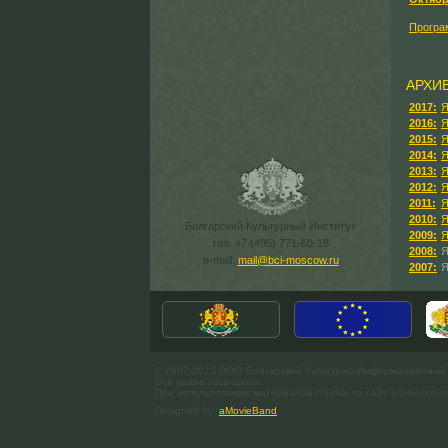
Програ
АРХИ
2017:
Я
2016:
Я
2015:
Я
2014:
Я
2013:
Я
2012:
Я
2011:
Я
2010:
Я
Болгарский Культурный Институт
2009:
Я
тел. +7 (495) 771-60-18
2008:
Я
e-mail:
mail@bci-moscow.ru
2007:
Я
© 2007-2013 ООО Болгарский Культурно-Информационный
Все права защищены.
При использовании материалов ссылка на сайт bci-moscow.
Designed by
aMovieBand