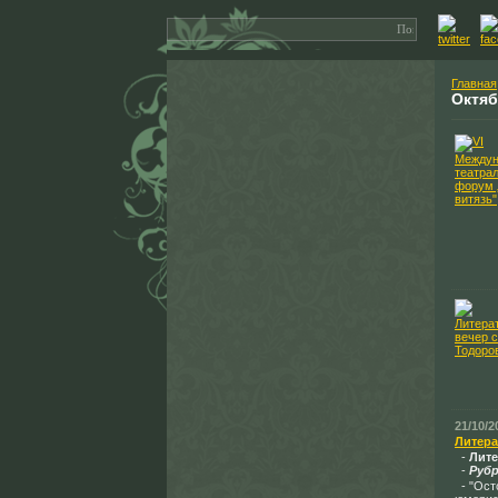
Главная
Октя
21/10/2
Литера
-
Лите
-
Рубр
- "Ост