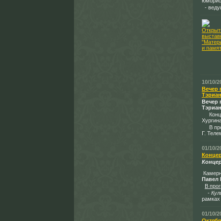
юморис
- вед
10/10/2
Вечер 
Тэриа
Вечер 
Тэриа
Концер
Хургина
В прог
Г. Тел
01/10/2
Концер
Конце
Камерн
Павел
В про
-
Кул
рамках
01/10/2
Октябр