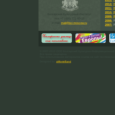
2013:
Я
2012:
Я
2011:
Я
2010:
Я
Болгарский Культурный Институт
2009:
Я
тел. +7 (495) 771-60-18
2008:
Я
e-mail:
mail@bci-moscow.ru
2007:
Я
© 2007-2013 ООО Болгарский Культурно-Информационный
Все права защищены.
При использовании материалов ссылка на сайт bci-moscow.
Designed by
aMovieBand